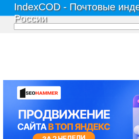
IndexCOD - Почтовые инде
России