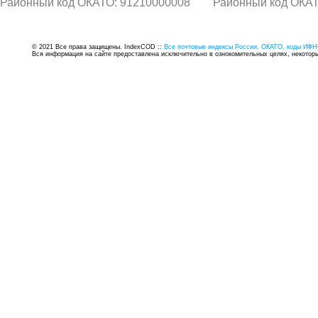
Районный код ОКАТО: 91210000008
Районный код ОКАТ
© 2021 Все права защищены. IndexCOD ::
Все почтовые индексы России, ОКАТО, коды ИФН
Вся информация на сайте предоставлена исключительно в ознокомительных целях, некоторые