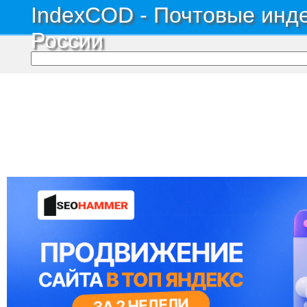
IndexCOD - Почтовые инде
России