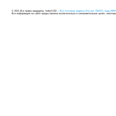
© 2021 Все права защищены. IndexCOD ::
Все почтовые индексы России, ОКАТО, коды ИФН
Вся информация на сайте предоставлена исключительно в ознокомительных целях, некоторые