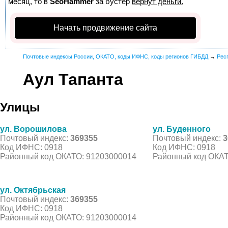
месяц, то в
SeoHammer
за бустер
вернут деньги.
Начать продвижение сайта
Почтовые индексы России, ОКАТО, коды ИФНС, коды регионов ГИБДД
→
Рес
Аул Тапанта
Улицы
ул. Ворошилова
ул. Буденного
Почтовый индекс:
369355
Почтовый индекс:
3
Код ИФНС: 0918
Код ИФНС: 0918
Районный код ОКАТО: 91203000014
Районный код ОКАТ
ул. Октябрьская
Почтовый индекс:
369355
Код ИФНС: 0918
Районный код ОКАТО: 91203000014