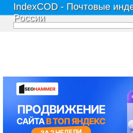
IndexCOD - Почтовые инде
России