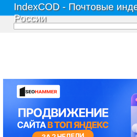
IndexCOD - Почтовые инде
России