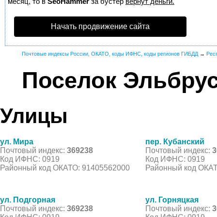
месяц, то в
SeoHammer
за бустер
вернут деньги.
Начать продвижение сайта
Почтовые индексы России, ОКАТО, коды ИФНС, коды регионов ГИБДД
→
Рес
Поселок Эльбру
Улицы
ул. Мира
пер. Кубанский
Почтовый индекс:
369238
Почтовый индекс:
3
Код ИФНС: 0919
Код ИФНС: 0919
Районный код ОКАТО: 91405562000
Районный код ОКАТ
ул. Подгорная
ул. Горняцкая
Почтовый индекс:
369238
Почтовый индекс:
3