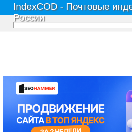
IndexCOD - Почтовые инде
России