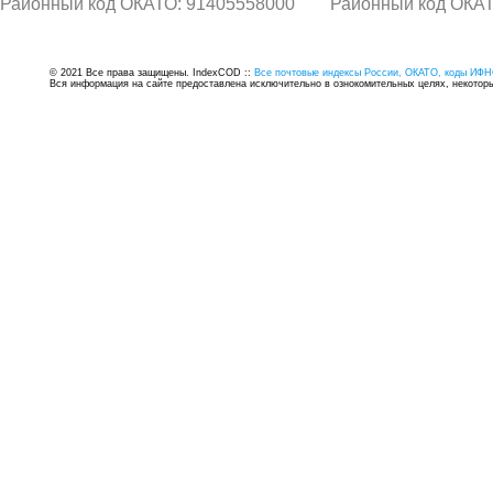
Районный код ОКАТО: 91405558000
Районный код ОКАТ
© 2021 Все права защищены. IndexCOD ::
Все почтовые индексы России, ОКАТО, коды ИФН
Вся информация на сайте предоставлена исключительно в ознокомительных целях, некоторые