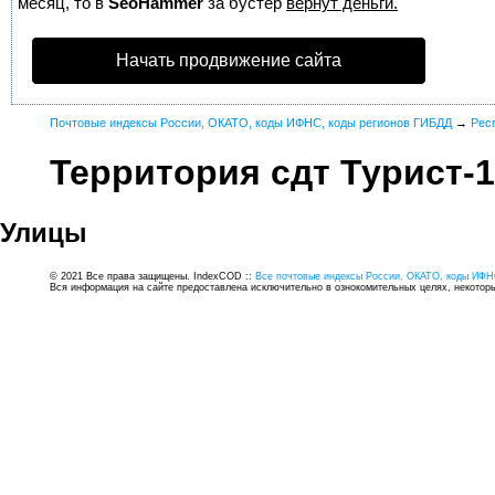
месяц, то в
SeoHammer
за бустер
вернут деньги.
Начать продвижение сайта
Почтовые индексы России, ОКАТО, коды ИФНС, коды регионов ГИБДД
→
Рес
Территория сдт Турист-1
Улицы
© 2021 Все права защищены. IndexCOD ::
Все почтовые индексы России, ОКАТО, коды ИФН
Вся информация на сайте предоставлена исключительно в ознокомительных целях, некоторые