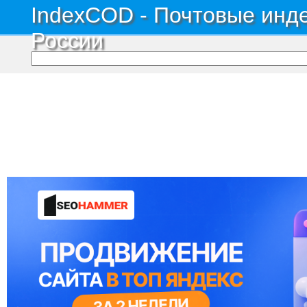
IndexCOD - Почтовые инде
России