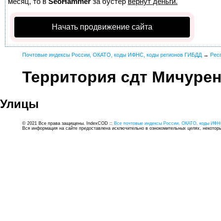
месяц, то в
SeoHammer
за бустер
вернут деньги.
Начать продвижение сайта
Почтовые индексы России, ОКАТО, коды ИФНС, коды регионов ГИБДД
→
Рес
Территория сдт Мичурен
Улицы
© 2021 Все права защищены. IndexCOD ::
Все почтовые индексы России, ОКАТО, коды ИФН
Вся информация на сайте предоставлена исключительно в ознокомительных целях, некоторые