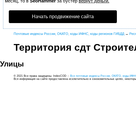
месяц, то в
SeoHammer
за бустер
вернут деньги.
Начать продвижение сайта
Почтовые индексы России, ОКАТО, коды ИФНС, коды регионов ГИБДД
→
Рес
Территория сдт Строите
Улицы
© 2021 Все права защищены. IndexCOD ::
Все почтовые индексы России, ОКАТО, коды ИФН
Вся информация на сайте предоставлена исключительно в ознокомительных целях, некоторые