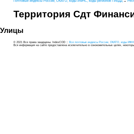
Почтовые индексы России, ОКАТО, коды ИФНС, коды регионов ГИБДД
→
Рес
Территория Сдт Финанс
Улицы
© 2021 Все права защищены. IndexCOD ::
Все почтовые индексы России, ОКАТО, коды ИФН
Вся информация на сайте предоставлена исключительно в ознокомительных целях, некоторые