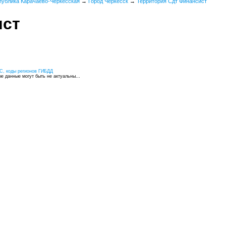
публика Карачаево-Черкесская
→
Город Черкесск
→
Территория Сдт Финансист
ист
С, коды регионов ГИБДД
 данные могут быть не актуальны...