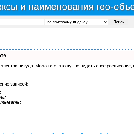
ксы и наименования гео-объ
оте
 клиентов никуда. Мало того, что нужно видеть свое расписание
ение записей:
;
ты;
батывать;