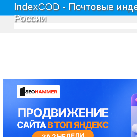
IndexCOD - Почтовые инде
России