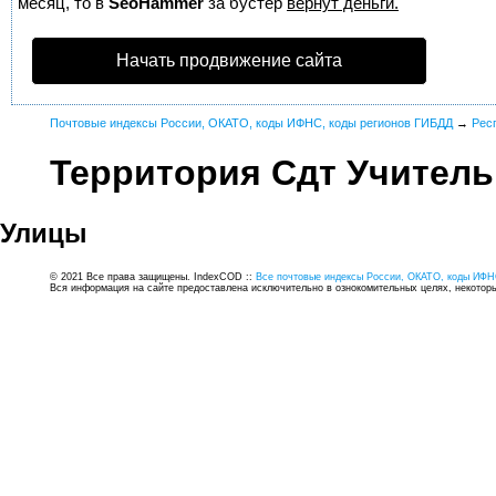
месяц, то в
SeoHammer
за бустер
вернут деньги.
Начать продвижение сайта
Почтовые индексы России, ОКАТО, коды ИФНС, коды регионов ГИБДД
→
Рес
Территория Сдт Учитель
Улицы
© 2021 Все права защищены. IndexCOD ::
Все почтовые индексы России, ОКАТО, коды ИФН
Вся информация на сайте предоставлена исключительно в ознокомительных целях, некоторые