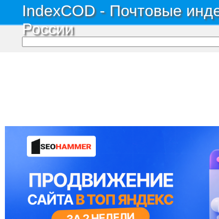
IndexCOD - Почтовые инде
России