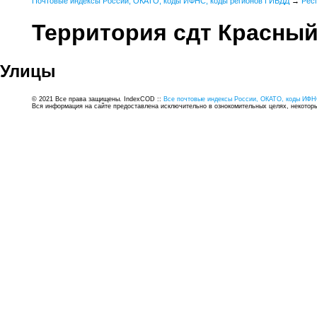
Почтовые индексы России, ОКАТО, коды ИФНС, коды регионов ГИБДД
→
Рес
Территория сдт Красный
Улицы
© 2021 Все права защищены. IndexCOD ::
Все почтовые индексы России, ОКАТО, коды ИФН
Вся информация на сайте предоставлена исключительно в ознокомительных целях, некоторые