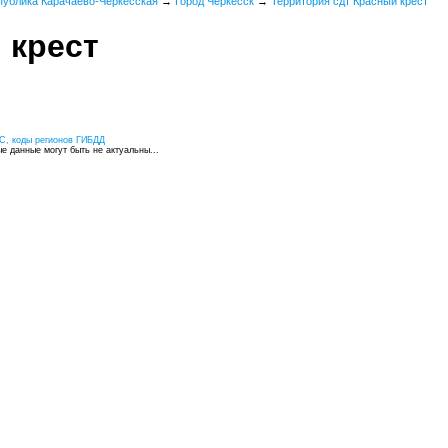
публика Карачаево-Черкесская
→
Город Черкесск
→
Территория сдт Красный крест
 крест
С, коды регионов ГИБДД
 данные могут быть не актуальны...