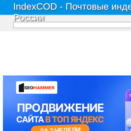
IndexCOD - Почтовые инде
России