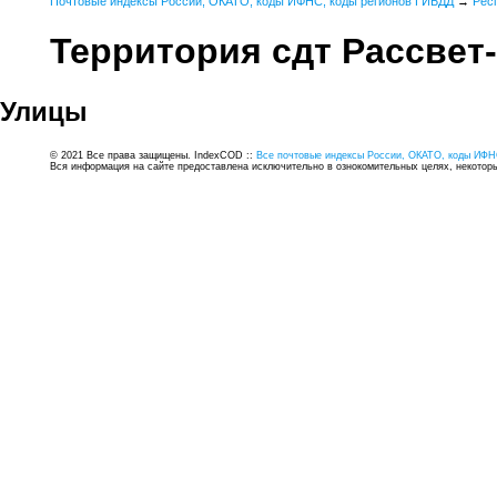
Почтовые индексы России, ОКАТО, коды ИФНС, коды регионов ГИБДД
→
Рес
Территория сдт Рассвет
Улицы
© 2021 Все права защищены. IndexCOD ::
Все почтовые индексы России, ОКАТО, коды ИФН
Вся информация на сайте предоставлена исключительно в ознокомительных целях, некоторые