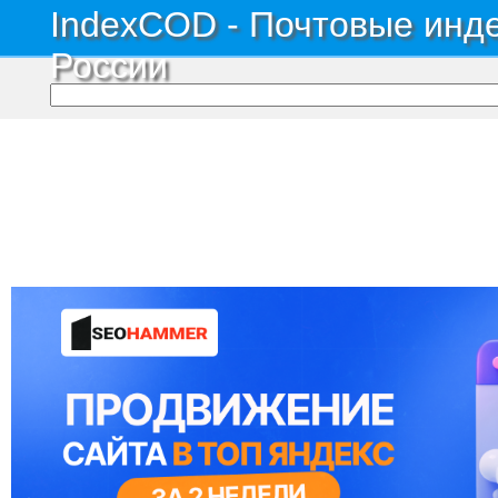
IndexCOD - Почтовые инде
России