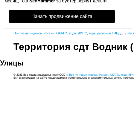
месяц, то в
SeoHammer
за бустер
вернут деньги.
Начать продвижение сайта
Почтовые индексы России, ОКАТО, коды ИФНС, коды регионов ГИБДД
→
Рес
Территория сдт Водник 
Улицы
© 2021 Все права защищены. IndexCOD ::
Все почтовые индексы России, ОКАТО, коды ИФН
Вся информация на сайте предоставлена исключительно в ознокомительных целях, некоторые