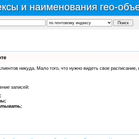
ксы и наименования гео-объ
оте
 клиентов никуда. Мало того, что нужно видеть свое расписание
ение записей:
;
ты;
батывать;