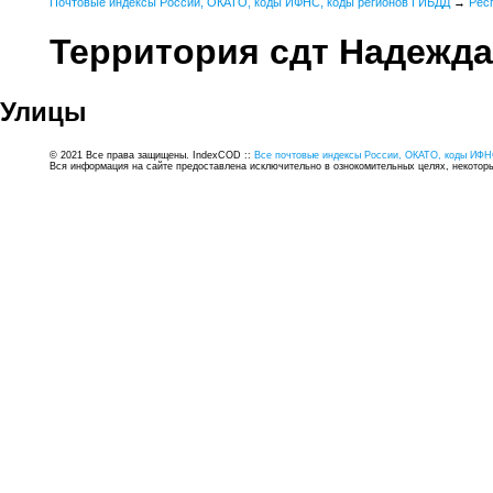
Почтовые индексы России, ОКАТО, коды ИФНС, коды регионов ГИБДД
→
Рес
Территория сдт Надежда
Улицы
© 2021 Все права защищены. IndexCOD ::
Все почтовые индексы России, ОКАТО, коды ИФН
Вся информация на сайте предоставлена исключительно в ознокомительных целях, некоторые