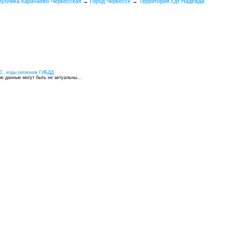
публика Карачаево-Черкесская
→
Город Черкесск
→
Территория сдт Надежда
С, коды регионов ГИБДД
 данные могут быть не актуальны...