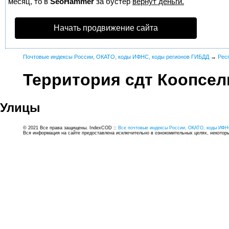
месяц, то в
SeoHammer
за бустер
вернут деньги.
Начать продвижение сайта
Почтовые индексы России, ОКАТО, коды ИФНС, коды регионов ГИБДД
→
Рес
Территория сдт Коопсел
Улицы
© 2021 Все права защищены. IndexCOD ::
Все почтовые индексы России, ОКАТО, коды ИФН
Вся информация на сайте предоставлена исключительно в ознокомительных целях, некоторые