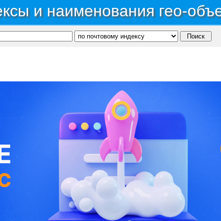
ксы и наименования гео-объ
публика Карачаево-Черкесская
→
Город Черкесск
→
Территория сдт Электросвязь
связь
С, коды регионов ГИБДД
 данные могут быть не актуальны...