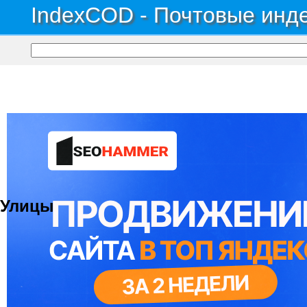
IndexCOD - Почтовые инде
Почтовые индексы России, ОКАТО, коды ИФНС, коды регионов ГИБДД
→
Рес
Территория сдт Электро
Улицы
© 2021 Все права защищены. IndexCOD ::
Все почтовые индексы России, ОКАТО, коды ИФН
Вся информация на сайте предоставлена исключительно в ознокомительных целях, некоторые