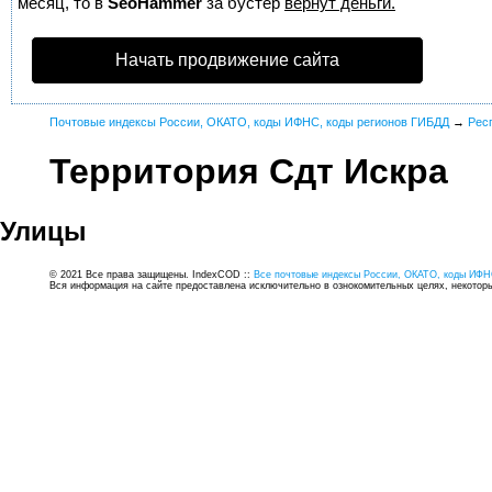
месяц, то в
SeoHammer
за бустер
вернут деньги.
Начать продвижение сайта
Почтовые индексы России, ОКАТО, коды ИФНС, коды регионов ГИБДД
→
Рес
Территория Сдт Искра
Улицы
© 2021 Все права защищены. IndexCOD ::
Все почтовые индексы России, ОКАТО, коды ИФН
Вся информация на сайте предоставлена исключительно в ознокомительных целях, некоторые