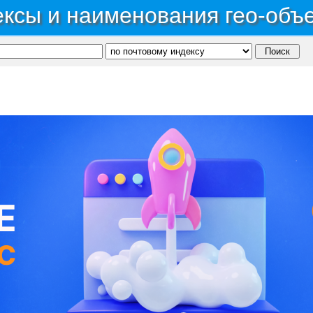
ксы и наименования гео-объ
публика Карачаево-Черкесская
→
Город Черкесск
→
Территория Сдт Механизатор
затор
С, коды регионов ГИБДД
 данные могут быть не актуальны...