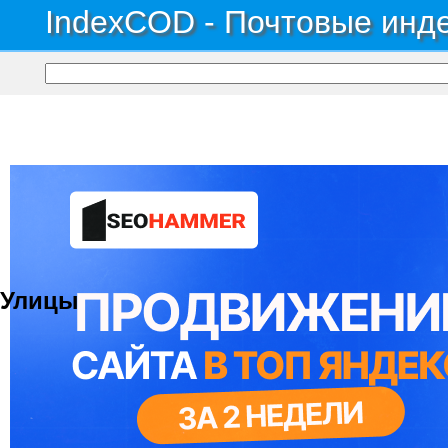
IndexCOD - Почтовые инде
Почтовые индексы России, ОКАТО, коды ИФНС, коды регионов ГИБДД
→
Рес
Территория Сдт Механи
Улицы
© 2021 Все права защищены. IndexCOD ::
Все почтовые индексы России, ОКАТО, коды ИФН
Вся информация на сайте предоставлена исключительно в ознокомительных целях, некоторые