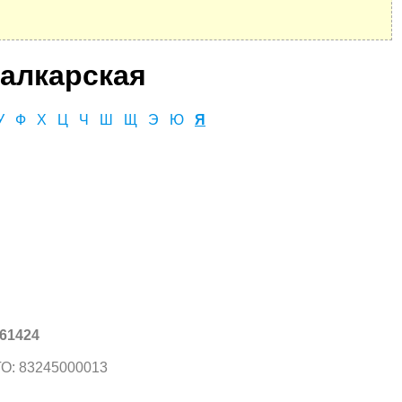
алкарская
У
Ф
Х
Ц
Ч
Ш
Щ
Э
Ю
Я
61424
О: 83245000013