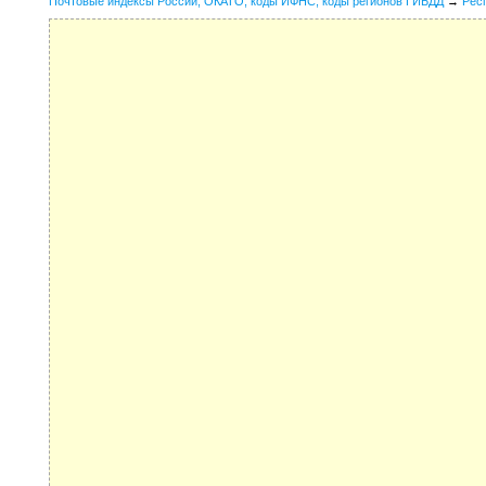
Почтовые индексы России, ОКАТО, коды ИФНС, коды регионов ГИБДД
→
Рес