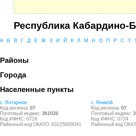
Республика Кабардино-Б
А
Б
В
Г
Д
Е
Ж
З
И
Й
К
Л
М
Н
О
П
Р
С
Т
Районы
Города
Населенные пункты
с. Янтарное
с. Яникой
Код региона:
07
Код региона:
07
Почтовый индекс:
361020
Почтовый индекс:
3
Код ИФНС: 0716
Код ИФНС: 0724
Районный код ОКАТО: 83225000041
Районный код ОКАТ