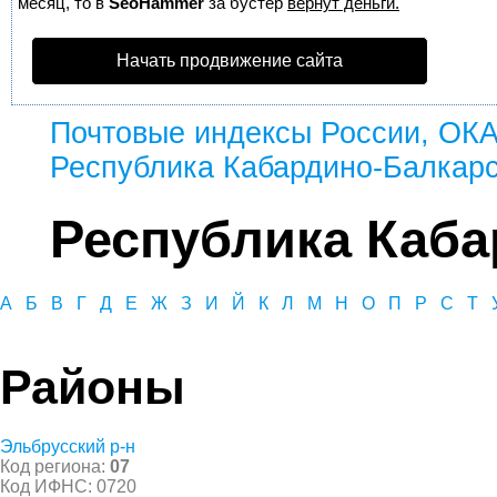
месяц, то в
SeoHammer
за бустер
вернут деньги.
Начать продвижение сайта
Почтовые индексы России, ОК
Республика Кабардино-Балкар
Республика Каба
А
Б
В
Г
Д
Е
Ж
З
И
Й
К
Л
М
Н
О
П
Р
С
Т
Районы
Эльбрусский р-н
Код региона:
07
Код ИФНС: 0720