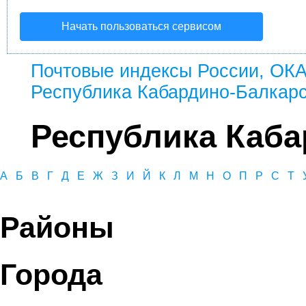
Начать пользоваться сервисом
Почтовые индексы России, ОК
Республика Кабардино-Балкар
Республика Каба
А
Б
В
Г
Д
Е
Ж
З
И
Й
К
Л
М
Н
О
П
Р
С
Т
Районы
Города