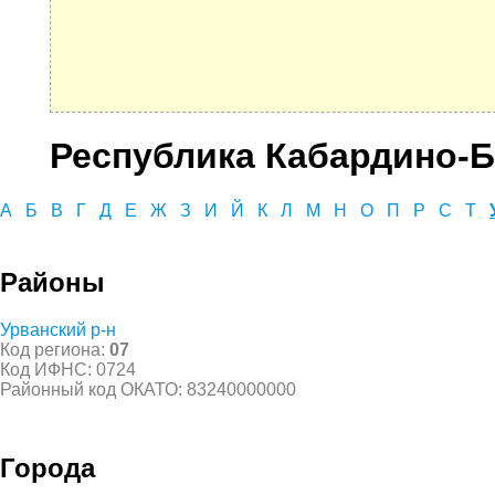
Республика Кабардино-Б
А
Б
В
Г
Д
Е
Ж
З
И
Й
К
Л
М
Н
О
П
Р
С
Т
Районы
Урванский р-н
Код региона:
07
Код ИФНС: 0724
Районный код ОКАТО: 83240000000
Города