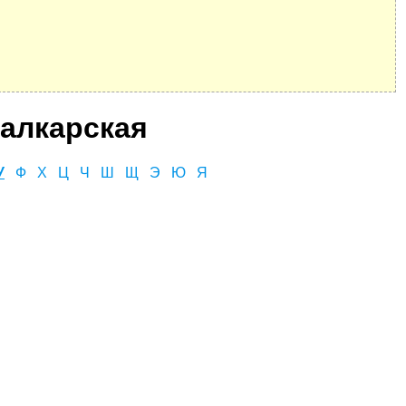
алкарская
У
Ф
Х
Ц
Ч
Ш
Щ
Э
Ю
Я