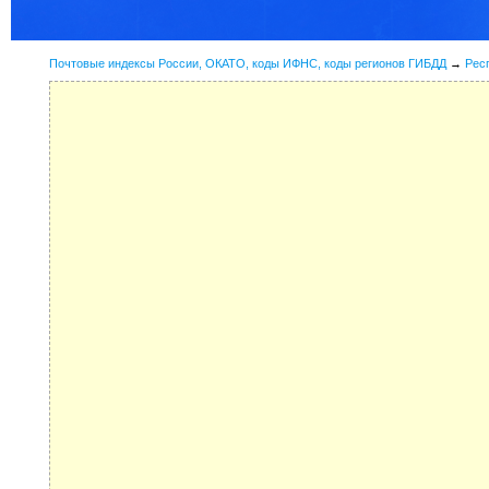
Почтовые индексы России, ОКАТО, коды ИФНС, коды регионов ГИБДД
→
Рес