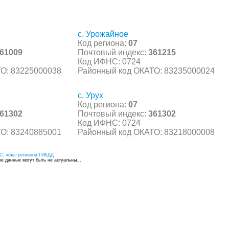
с. Урожайное
Код региона:
07
61009
Почтовый индекс:
361215
Код ИФНС: 0724
О: 83225000038
Районный код ОКАТО: 83235000024
с. Урух
Код региона:
07
61302
Почтовый индекс:
361302
Код ИФНС: 0724
О: 83240885001
Районный код ОКАТО: 83218000008
С, коды регионов ГИБДД
 данные могут быть не актуальны...