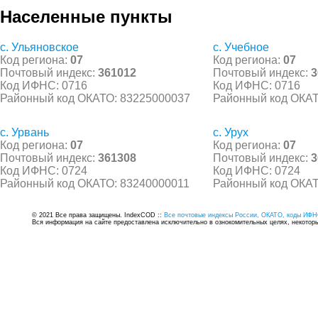
Населенные пункты
с. Ульяновское
с. Учебное
Код региона:
07
Код региона:
07
Почтовый индекс:
361012
Почтовый индекс:
3
Код ИФНС: 0716
Код ИФНС: 0716
Районный код ОКАТО: 83225000037
Районный код ОКАТ
с. Урвань
с. Урух
Код региона:
07
Код региона:
07
Почтовый индекс:
361308
Почтовый индекс:
3
Код ИФНС: 0724
Код ИФНС: 0724
Районный код ОКАТО: 83240000011
Районный код ОКАТ
© 2021 Все права защищены. IndexCOD ::
Все почтовые индексы России, ОКАТО, коды ИФН
Вся информация на сайте предоставлена исключительно в ознокомительных целях, некоторые