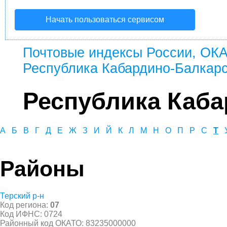
Начать пользоваться сервисом
Почтовые индексы России, ОК
Республика Кабардино-Балкар
Республика Каба
А
Б
В
Г
Д
Е
Ж
З
И
Й
К
Л
М
Н
О
П
Р
С
Т
Районы
Терский р-н
Код региона:
07
Код ИФНС: 0724
Районный код ОКАТО: 83235000000