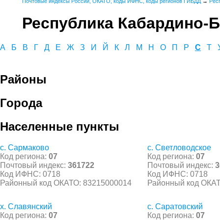
Почтовые индексы России, ОКАТО, коды ИФНС, коды регионов ГИБДД
→
Рес
Республика Кабардино-Б
А
Б
В
Г
Д
Е
Ж
З
И
Й
К
Л
М
Н
О
П
Р
С
Т
Районы
Города
Населенные пункты
с. Сармаково
с. Светловодское
Код региона:
07
Код региона:
07
Почтовый индекс:
361722
Почтовый индекс:
3
Код ИФНС: 0718
Код ИФНС: 0718
Районный код ОКАТО: 83215000014
Районный код ОКАТ
х. Славянский
с. Саратовский
Код региона:
07
Код региона:
07