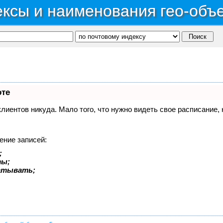
ксы и наименования гео-объ
оте
 клиентов никуда. Мало того, что нужно видеть свое расписание
ение записей:
;
ты;
батывать;