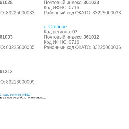
61028
Почтовый индекс:
361028
Код ИФНС: 0716
О: 83225000033
Районный код ОКАТО: 83225000033
с. Степное
Код региона:
07
61033
Почтовый индекс:
361012
Код ИФНС: 0716
О: 83225000035
Районный код ОКАТО: 83225000036
61312
О: 83218000009
С, коды регионов ГИБДД
 данные могут быть не актуальны...