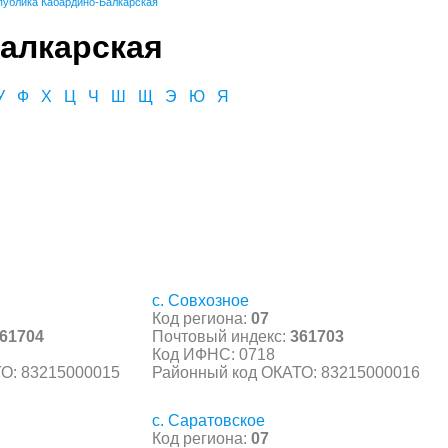
публика Кабардино-Балкарская
алкарская
У
Ф
Х
Ц
Ч
Ш
Щ
Э
Ю
Я
с. Совхозное
Код региона:
07
61704
Почтовый индекс:
361703
Код ИФНС: 0718
О: 83215000015
Районный код ОКАТО: 83215000016
с. Саратовское
Код региона:
07