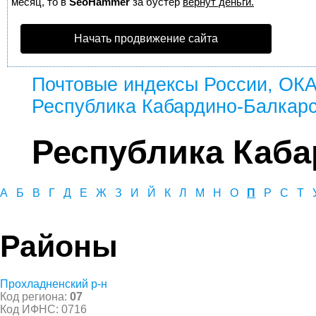
месяц, то в
SeoHammer
за бустер
вернут деньги.
Начать продвижение сайта
Почтовые индексы России, ОК
Республика Кабардино-Балкар
Республика Каба
А
Б
В
Г
Д
Е
Ж
З
И
Й
К
Л
М
Н
О
П
Р
С
Т
Районы
Прохладненский р-н
Код региона:
07
Код ИФНС: 0716