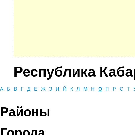
Республика Каба
А
Б
В
Г
Д
Е
Ж
З
И
Й
К
Л
М
Н
О
П
Р
С
Т
Районы
Города