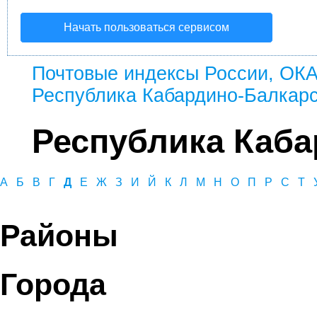
Начать пользоваться сервисом
Почтовые индексы России, ОК
Республика Кабардино-Балкар
Республика Каба
А
Б
В
Г
Д
Е
Ж
З
И
Й
К
Л
М
Н
О
П
Р
С
Т
Районы
Города