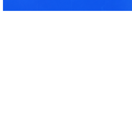
© 2021 Все права защищены. IndexCOD ::
Все почтовые индексы России, ОКАТО, коды ИФН
Вся информация на сайте предоставлена исключительно в ознокомительных целях, некоторые