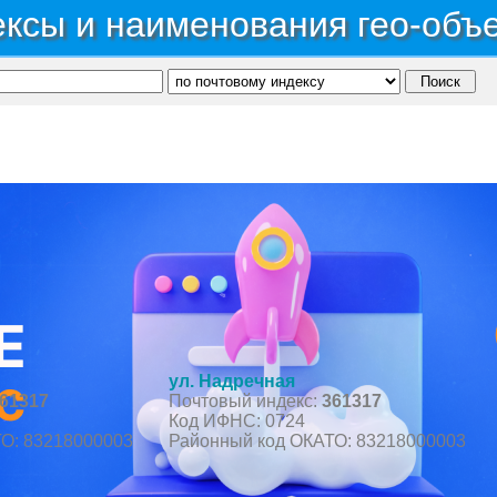
ксы и наименования гео-объ
публика Кабардино-Балкарская
→
Район Лескенский
→
Село Верхний Лескен
ул. Надречная
61317
Почтовый индекс:
361317
Код ИФНС: 0724
О: 83218000003
Районный код ОКАТО: 83218000003