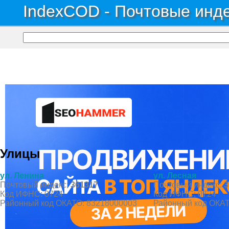
IndexCOD - Почтовые инде
Почтовые индексы России, ОКАТО, коды ИФНС, коды регионов ГИБДД
→
Рес
Село Верхний Лескен
Улицы
ул. Ленина
ул. Лесная
Почтовый индекс:
361317
Почтовый индекс:
3
Код ИФНС: 0724
Код ИФНС: 0724
Районный код ОКАТО: 83218000003
Районный код ОКАТ