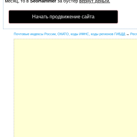
месяц, то в
SeoHammer
за бустер
вернут деньги.
Начать продвижение сайта
Почтовые индексы России, ОКАТО, коды ИФНС, коды регионов ГИБДД
→
Рес