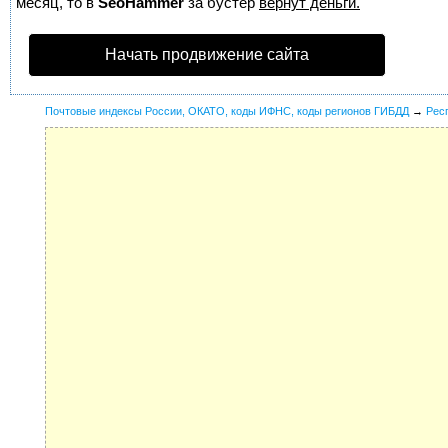
месяц, то в
SeoHammer
за бустер
вернут деньги.
Начать продвижение сайта
Почтовые индексы России, ОКАТО, коды ИФНС, коды регионов ГИБДД
→
Рес