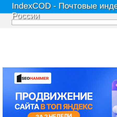
IndexCOD - Почтовые инде
России