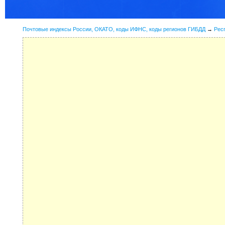
Почтовые индексы России, ОКАТО, коды ИФНС, коды регионов ГИБДД
→
Рес