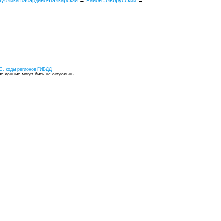
публика Кабардино-Балкарская
→
Район Эльбрусский
→
С, коды регионов ГИБДД
 данные могут быть не актуальны...