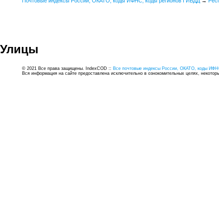
Почтовые индексы России, ОКАТО, коды ИФНС, коды регионов ГИБДД
→
Рес
Улицы
© 2021 Все права защищены. IndexCOD ::
Все почтовые индексы России, ОКАТО, коды ИФН
Вся информация на сайте предоставлена исключительно в ознокомительных целях, некоторые