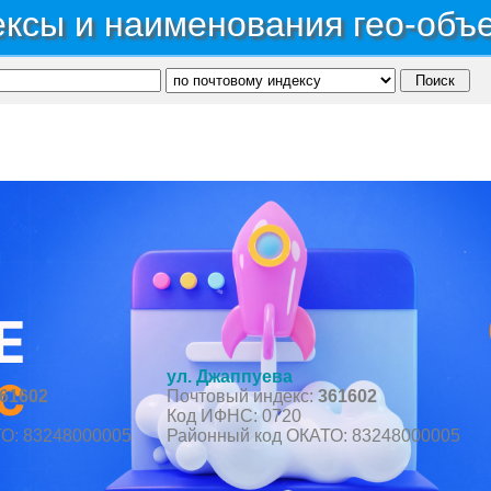
ксы и наименования гео-объ
публика Кабардино-Балкарская
→
Район Эльбрусский
→
Село Верхний Баксан
ул. Джаппуева
61602
Почтовый индекс:
361602
Код ИФНС: 0720
О: 83248000005
Районный код ОКАТО: 83248000005