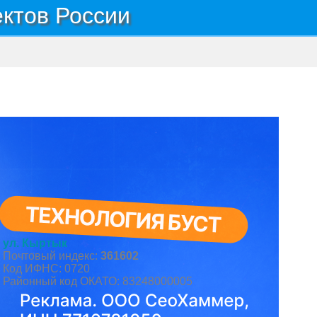
ектов России
ул. Кыртык
Почтовый индекс:
361602
Код ИФНС: 0720
Районный код ОКАТО: 83248000005