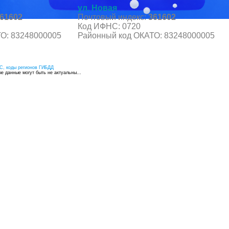
ул. Новая
61602
Почтовый индекс:
361602
Код ИФНС: 0720
О: 83248000005
Районный код ОКАТО: 83248000005
С, коды регионов ГИБДД
 данные могут быть не актуальны...