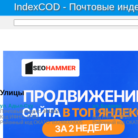
IndexCOD - Почтовые инде
Почтовые индексы России, ОКАТО, коды ИФНС, коды регионов ГИБДД
→
Рес
Село Верхний Баксан
Улицы
ул. Адыл-Суу
ул. Будаева
Почтовый индекс:
361602
Почтовый индекс:
3
Код ИФНС: 0720
Код ИФНС: 0720
Районный код ОКАТО: 83248000005
Районный код ОКАТ