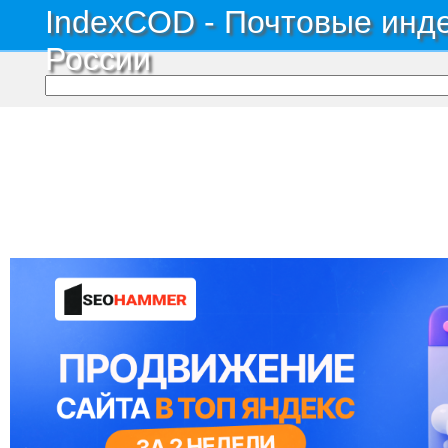
IndexCOD - Почтовые инде
России