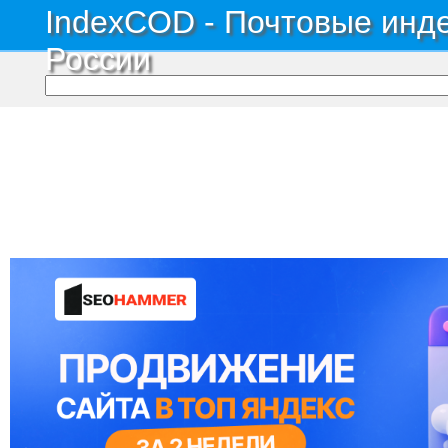
IndexCOD - Почтовые инде
России