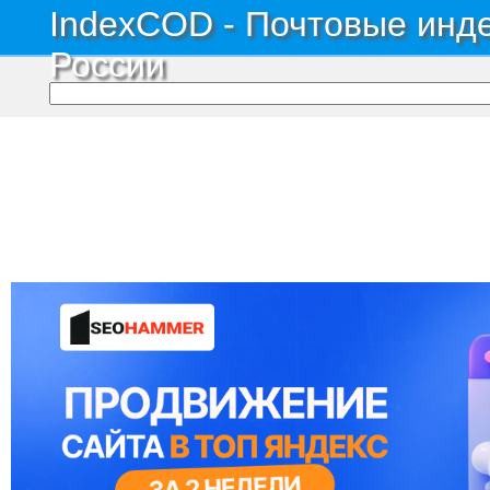
IndexCOD - Почтовые инде
России