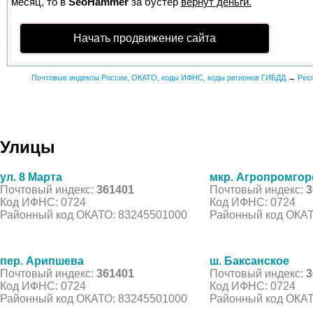
месяц, то в
SeoHammer
за бустер
вернут деньги.
Начать продвижение сайта
Почтовые индексы России, ОКАТО, коды ИФНС, коды регионов ГИБДД
→
Рес
Улицы
ул. 8 Марта
мкр. Агропромгор
Почтовый индекс:
361401
Почтовый индекс:
3
Код ИФНС: 0724
Код ИФНС: 0724
Районный код ОКАТО: 83245501000
Районный код ОКАТ
пер. Арипшева
ш. Баксанское
Почтовый индекс:
361401
Почтовый индекс:
3
Код ИФНС: 0724
Код ИФНС: 0724
Районный код ОКАТО: 83245501000
Районный код ОКАТ