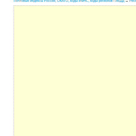
Почтовые индексы России, ОКАТО, коды ИФНС, коды регионов ГИБДД
→
Рес