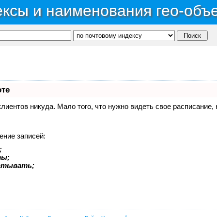
ксы и наименования гео-объ
оте
 клиентов никуда. Мало того, что нужно видеть свое расписание
ение записей:
;
ты;
батывать;