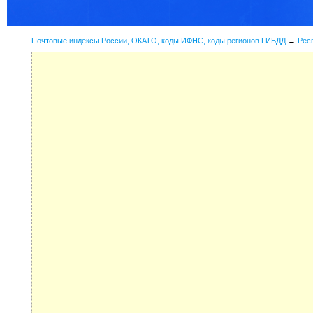
Почтовые индексы России, ОКАТО, коды ИФНС, коды регионов ГИБДД
→
Рес