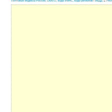
Почтовые индексы России, ОКАТО, коды ИФНС, коды регионов ГИБДД
→
Рес