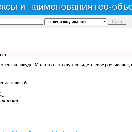
ксы и наименования гео-объ
оте
 клиентов никуда. Мало того, что нужно видеть свое расписание
ение записей:
;
ты;
батывать;