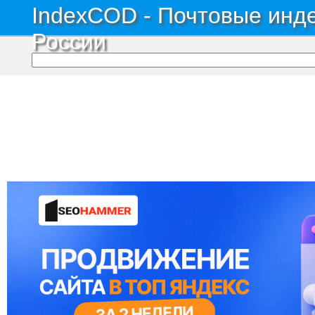
IndexCOD - Почтовые инде
России