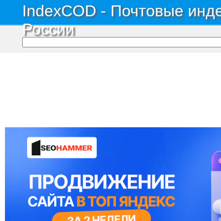
IndexCOD - Почтовые инде
России